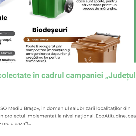
colectate în cadrul campaniei „Județul
O Mediu Brașov, în domeniul salubrizării localităților din
in proiectul implementat la nivel național, EcoAtitudine, cea
reciclează”!...