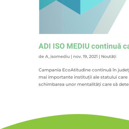
ADI ISO MEDIU continuă cam
de
A_isomediu
|
nov. 19, 2021
|
Noutăți
Campania EcoAtitudine continuă în județul
mai importante instituţii ale statului car
schimbarea unor mentalităţi care să determ