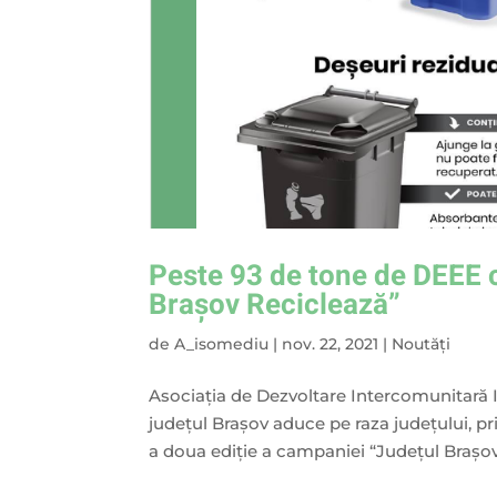
Peste 93 de tone de DEEE 
Brașov Reciclează”
de
A_isomediu
|
nov. 22, 2021
|
Noutăți
Asociația de Dezvoltare Intercomunitară IS
județul Brașov aduce pe raza județului, pr
a doua ediție a campaniei “Județul Brașov 