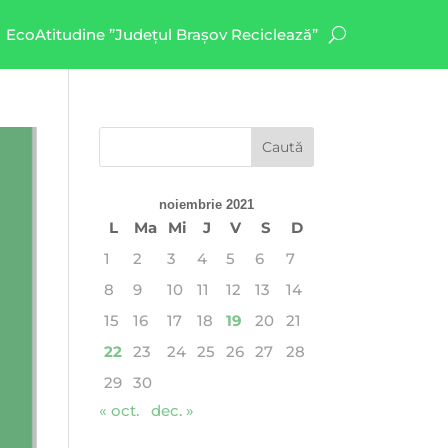
EcoAtitudine ”Județul Brașov Reciclează”
noiembrie 2021
L
Ma
Mi
J
V
S
D
1
2
3
4
5
6
7
8
9
10
11
12
13
14
15
16
17
18
19
20
21
22
23
24
25
26
27
28
29
30
« oct.
dec. »