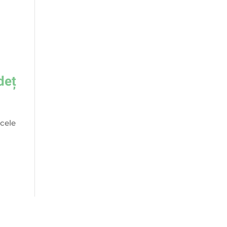
deț
 cele