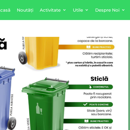
casă
Noutăți
Activitate
Utile
Despre Noi