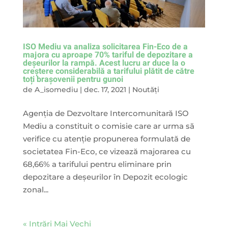
ISO Mediu va analiza solicitarea Fin-Eco de a
majora cu aproape 70% tariful de depozitare a
deșeurilor la rampă. Acest lucru ar duce la o
creștere considerabilă a tarifului plătit de către
toți brașovenii pentru gunoi
de
A_isomediu
|
dec. 17, 2021
|
Noutăți
Agenția de Dezvoltare Intercomunitară ISO
Mediu a constituit o comisie care ar urma să
verifice cu atenție propunerea formulată de
societatea Fin-Eco, ce vizează majorarea cu
68,66% a tarifului pentru eliminare prin
depozitare a deşeurilor în Depozit ecologic
zonal...
« Intrări Mai Vechi