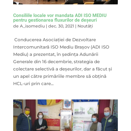
Consiliile locale vor mandata ADI ISO MEDIU
pentru gestionarea fluxurilor de deşeuri
de
A_isomediu
|
dec. 30, 2021
|
Noutăți
Conducerea Asociaţiei de Dezvoltare
Intercomunitară ISO Mediu Braşov (ADI ISO
Mediu) a prezentat, în şedinţa Adunării
Generale din 16 decembrie, strategia de
colectare selectivă a deşeurilor, dar a făcut şi
un apel către primăriile membre să obţină
HCL-uri prin care...