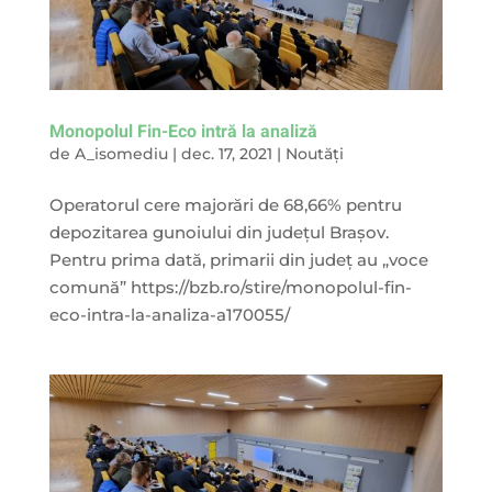
Monopolul Fin-Eco intră la analiză
de
A_isomediu
|
dec. 17, 2021
|
Noutăți
Operatorul cere majorări de 68,66% pentru
depozitarea gunoiului din judeţul Braşov.
Pentru prima dată, primarii din judeţ au „voce
comună” https://bzb.ro/stire/monopolul-fin-
eco-intra-la-analiza-a170055/