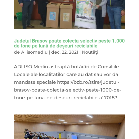
Judeţul Braşov poate colecta selectiv peste 1.000
de tone pe lună de deşeuri reciclabile
de
A_isomediu
|
dec. 22, 2021
|
Noutăți
ADI ISO Mediu aşteaptă hotărâri de Consiliile
Locale ale localităţilor care au dat sau vor da
mandate speciale https://bzb.ro/stire/judetul-
brasov-poate-colecta-selectiv-peste-1000-de-
tone-pe-luna-de-deseuri-reciclabile-a170183