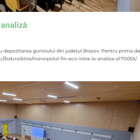
 analiză
 depozitarea gunoiului din judeţul Braşov. Pentru prima da
://bzb.ro/stire/monopolul-fin-eco-intra-la-analiza-a170055/