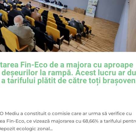
itarea Fin-Eco de a majora cu aproape
a deșeurilor la rampă. Acest lucru ar d
a tarifului plătit de către toți brașoven
 Mediu a constituit o comisie care ar urma să verifice cu
a Fin-Eco, ce vizează majorarea cu 68,66% a tarifului pentr
epozit ecologic zonal...