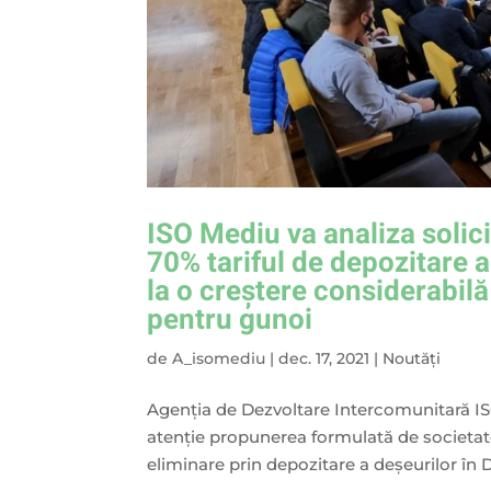
ISO Mediu va analiza solic
70% tariful de depozitare 
la o creștere considerabilă 
pentru gunoi
de
A_isomediu
|
dec. 17, 2021
|
Noutăți
Agenția de Dezvoltare Intercomunitară ISO
atenție propunerea formulată de societate
eliminare prin depozitare a deşeurilor în D