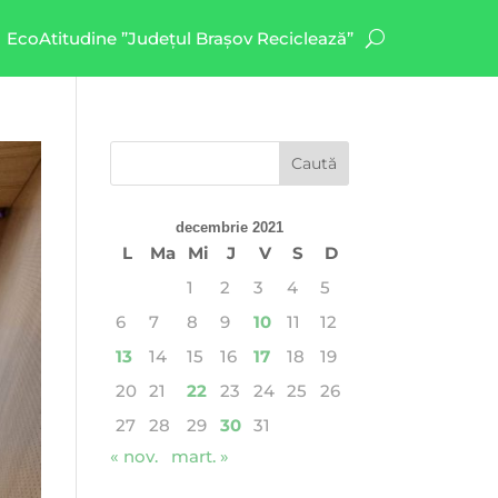
EcoAtitudine ”Județul Brașov Reciclează”
decembrie 2021
L
Ma
Mi
J
V
S
D
1
2
3
4
5
6
7
8
9
10
11
12
13
14
15
16
17
18
19
20
21
22
23
24
25
26
27
28
29
30
31
« nov.
mart. »