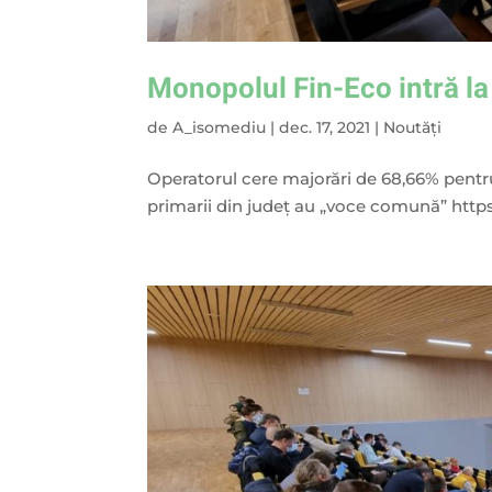
Monopolul Fin-Eco intră la
de
A_isomediu
|
dec. 17, 2021
|
Noutăți
Operatorul cere majorări de 68,66% pentru
primarii din judeţ au „voce comună” https