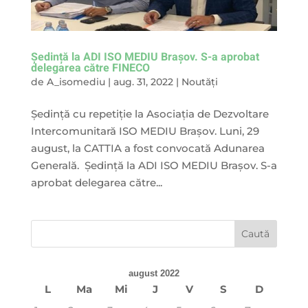
Ședință la ADI ISO MEDIU Brașov. S-a aprobat
delegarea către FINECO
de
A_isomediu
|
aug. 31, 2022
|
Noutăți
Ședință cu repetiție la Asociația de Dezvoltare
Intercomunitară ISO MEDIU Brașov. Luni, 29
august, la CATTIA a fost convocată Adunarea
Generală. Ședință la ADI ISO MEDIU Brașov. S-a
aprobat delegarea către...
august 2022
L
Ma
Mi
J
V
S
D