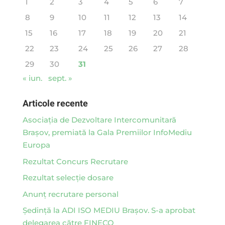
1
2
3
4
5
6
7
8
9
10
11
12
13
14
15
16
17
18
19
20
21
22
23
24
25
26
27
28
29
30
31
« iun.
sept. »
Articole recente
Asociaţia de Dezvoltare Intercomunitară
Braşov, premiată la Gala Premiilor InfoMediu
Europa
Rezultat Concurs Recrutare
Rezultat selecție dosare
Anunț recrutare personal
Ședință la ADI ISO MEDIU Brașov. S-a aprobat
delegarea către FINECO